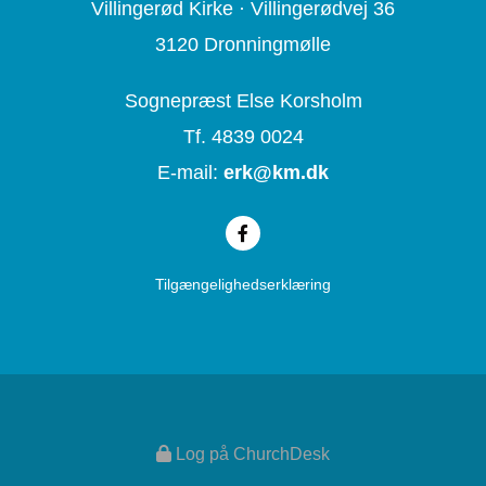
Villingerød Kirke ·
Villingerødvej 36
3120 Dronningmølle
Sognepræst Else Korsholm
Tf. 4839 0024
E-mail:
erk@
km.dk
Tilgængelighedserklæring
Log på ChurchDesk