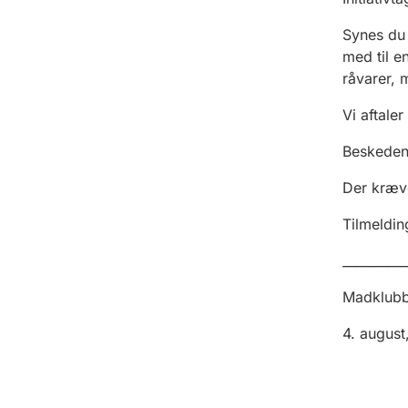
Synes du 
med til e
råvarer, 
Vi aftaler
Beskeden
Der kræv
Tilmeldin
__________
Madklubb
4. august