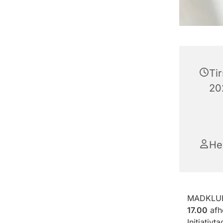
Ti
202
He
MADKLUB
17.00
afho
Initiativ