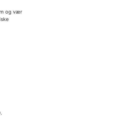
kom og vær
iske
.