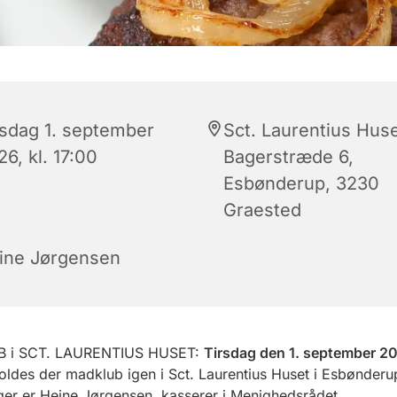
rsdag 1. september
Sct. Laurentius Huse
6, kl. 17:00
Bagerstræde 6,
Esbønderup, 3230
Graested
ine Jørgensen
 i SCT. LAURENTIUS HUSET:
Tirsdag den 1. september 20
ldes der madklub igen i Sct. Laurentius Huset i Esbønderu
tager er Heine Jørgensen, kasserer i Menighedsrådet.