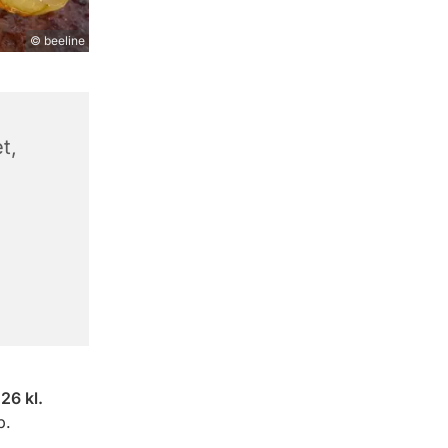
© beeline
t,
26 kl.
p.