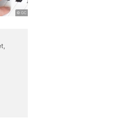
© GC
t,