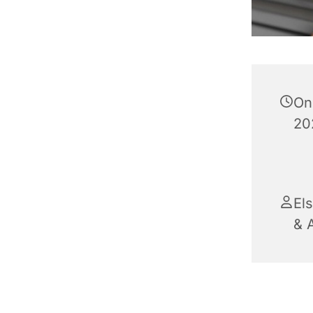
On
202
El
& 